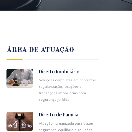
ÁREA DE ATUAÇÃO
Direito Imobiliário
Soluções completas em contratos,
regularização, locações e
transações imobiliárias com
segurança jurídica.
Direito de Família
Atuação humanizada para trazer
segurança, equilíbrio e soluções